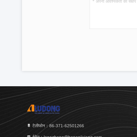
टेलीफोन：86-371-62501266