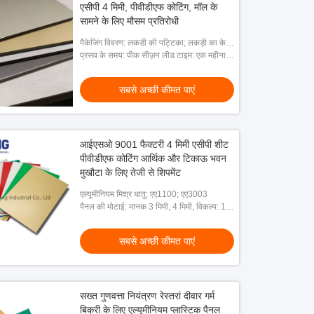
एसीपी 4 मिमी, पीवीडीएफ कोटिंग, मॉल के
सामने के लिए मौसम प्रतिरोधी
 के साथ लकड़ी अनाज
लकड़ी के अनाज के साथ एल्यूमिनियम समग्र पैनल 3
लकड़ी
पैकेजिंग विवरण: लकडी की पट्टिका; लकड़ी का केस;
िक समग्र शीट
डी बनावट लकड़ी एसीएम क्लैडिंग शीट
अनाज
नग्न पैकिंग
प्रसव के समय: पीक सीज़न लीड टाइम: एक महीना;
ऑफ सीज़न लीड टाइम: 15 कार्यदिवसों के भीतर
 अच्छी कीमत पाएं
सबसे अच्छी कीमत पाएं
सबसे अच्छी कीमत पाएं
आईएसओ 9001 फैक्टरी 4 मिमी एसीपी शीट
पीवीडीएफ कोटिंग आर्थिक और टिकाऊ भवन
मुखौटा के लिए तेजी से शिपमेंट
एल्यूमीनियम मिश्र धातु: एए1100; एए3003
पैनल की मोटाई: मानक 3 मिमी, 4 मिमी, विकल्प: 1.5
मिमी से 8 मिमी
सबसे अच्छी कीमत पाएं
सख्त गुणवत्ता नियंत्रण रेस्तरां दीवार गर्म
बिक्री के लिए एल्यूमीनियम प्लास्टिक पैनल