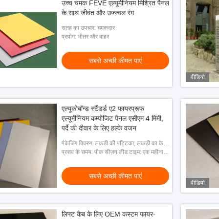
उच्च चमक FEVE एल्यूमीनियम मिश्रित पैनल
के साथ जीवंत और उज्ज्वल रंग
सतह का उपचार: चमकदार
प्रयोग: भीतर और बाहर
सबसे अच्छी कीमत पाएं
वीडियो
एल्यूकोबॉन्ड स्टैंडर्ड ए2 फायरप्रूफ
एल्यूमीनियम कम्पोजिट पैनल एसीएम 4 मिमी,
पर्दे की दीवार के लिए हल्के वजन
पैकेजिंग विवरण: लकडी की पट्टिका; लकड़ी का केस;
नग्न पैकिंग
प्रसव के समय: पीक सीज़न लीड टाइम: एक महीना;
ऑफ सीज़न लीड टाइम: 15 कार्यदिवसों के भीतर
सबसे अच्छी कीमत पाएं
वीडियो
लिफ्ट कैब के लिए OEM कस्टम फायर-