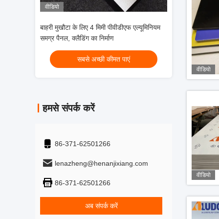
वीडियो
रूफ
बाहरी मुखौटा के लिए 4 मिमी पीवीडीएफ एल्यूमिनियम
पीवीडीएफ लेपित एल्यूमीनियम कम्पोज
समग्र पैनल, क्लैडिंग का निर्माण
सबसे अच्छी कीमत पाएं
सबसे अच्छी कीमत प
वीडियो
हमसे संपर्क करें
86-371-62501266
lenazheng@henanjixiang.com
वीडियो
86-371-62501266
अब संपर्क करें