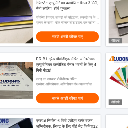
रेसिस्टेंट एल्यूमिनियम कम्पोजिट पैनल 3 मिमी,
नैनो कोटिंग, शीर्ष गुणवत्ता
िट बोर्ड
पॉलिएस्टर कोटिंग के साथ लकड़ी बनावट एल्यूमीनियम
अटूट पॉलीथीन कोर
पैकेजिंग विवरण: लकडी की पट्टिका; लकड़ी का केस;
प्लास्टिक समग्र बोर्ड
एल्यूमिनियम प्लास्ट
नग्न पैकिंग
प्रसव के समय: पीक सीज़न लीड टाइम: एक महीना;
ऑफ सीज़न लीड टाइम: 15 कार्यदिवसों के भीतर
ाएं
सबसे अच्छी कीमत पाएं
सबसे
सबसे अच्छी कीमत पाएं
वीडियो
FR B1 ग्रेड पीवीडीएफ लेपित अग्निरोधक
एल्यूमीनियम कम्पोजिट पैनल भवनों के लिए 4
मिमी मोटाई
सतह का उपचार: पीवीडीएफ लेपित
प्रयोग: अग्निरोधक, अग्निरोधक गैर-ज्वलनशील
सबसे अच्छी कीमत पाएं
वीडियो
प्रत्यक्ष निर्माता 6 मिमी एसीएम हल्के वजन,
अग्निरोधक, लिफ्ट के लिए पीई मैट फिनिश12