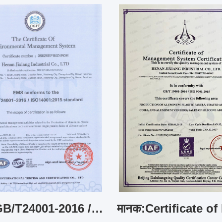
मानक:GB/T24001-2016 / ISO14001:2015 The Certificate Of Environmental Management System