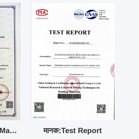
मानक:Certificate of Management System Certification GB/T 19001-2016 / ISO 9001:2015
मानक:Test Report