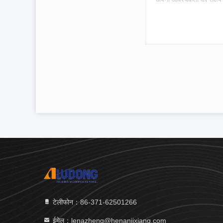
टेलीफोन：86-371-62501266
ईमेल：lenazheng@henanjixiang.com