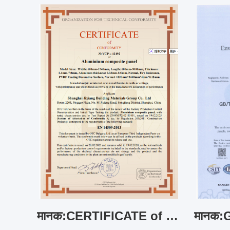
मानक:CERTIFICATE of CONFORMITY EN 14509:2013