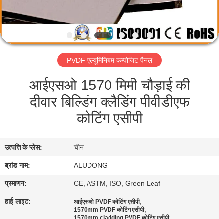
गुणवत्ता
नियंत्रण
PVDF एल्यूमिनियम कम्पोजिट पैनल
हमसे
आईएसओ 1570 मिमी चौड़ाई की
संपर्क
दीवार बिल्डिंग क्लैडिंग पीवीडीएफ
करें
कोटिंग एसीपी
समाचार
उत्पत्ति के प्लेस:
चीन
मामले
ब्रांड नाम:
ALUDONG
प्रमाणन:
CE, ASTM, ISO, Green Leaf
उद्धरण
हाई लाइट:
,
आईएसओ PVDF कोटिंग एसीपी
,
1570mm PVDF कोटिंग एसीपी
मांगें
1570mm cladding PVDF कोटिंग एसीपी