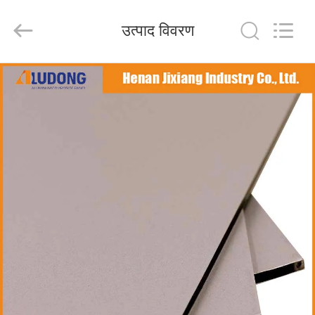
Henan
Jixiang
Industrial
उत्पाद विवरण
Co.,
Ltd.
All
Rights
Reserved.
घर
उत्पाद
हमारे
बारे
में
कारखाने
का
दौरा