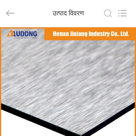
Henan
Jixiang
Industrial
उत्पाद विवरण
Co.,
Ltd.
All
Rights
Reserved.
घर
उत्पाद
हमारे
बारे
में
कारखाने
का
दौरा