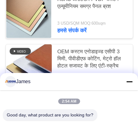
एल्यूमीनियम समग्र पैनल ब्रश
3 USD/SQM MOQ:600sqm
हमसे संपर्क करें
OEM कस्टम एनोडाइज्ड एसीपी 3
मिमी, पीवीडीएफ कोटिंग, मेट्रो हॉल
होटल सजावट के लिए एंटी-स्क्रैच
3 USD/SQM MOQ:300 वर्गमीटर
James
हमसे संपर्क करें
2:54 AM
लोकप्रिय श्रेणियां
सभी
Good day, what product are you looking for?
पीई एल्यूमिनियम कम्पोजिट पैनल
PVDF एल्यूमिनियम कम्पोजिट पैनल