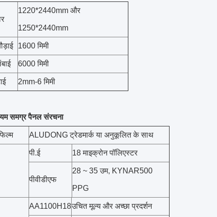
1220*2440mm और
ार
1250*2440mm
ड़ाई
1600 मिमी
ंबाई
6000 मिमी
टाई
2mm-6 मिमी
नियम समग्र पैनल संरचना
फिल्म
ALUDONG ट्रेडमार्क या अनुकूलित के साथ
पी.ई
18 माइक्रोन पॉलिएस्टर
28 ~ 35 उम, KYNAR500
पीवीडीएफ
PPG
AA1100H18
उचित मूल्य और अच्छा प्रदर्शन