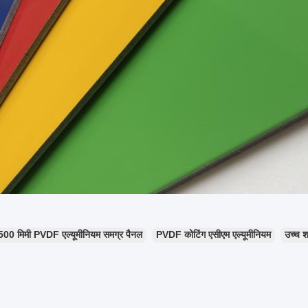
500 मिमी PVDF एल्यूमीनियम समग्र पैनल
PVDF कोटिंग एसीएम एल्यूमीनियम
उच्च 