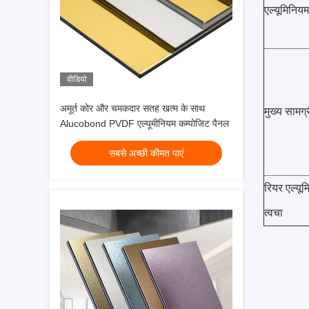
एल्यूमिनियम
वीडियो
अमूर्त कोर और चमकदार सतह खत्म के साथ
मुख्य सामग्
Alucobond PVDF एल्यूमीनियम कम्पोजिट पैनल
सबसे अच्छी कीमत पाएं
रियर एल्यू
त्वचा