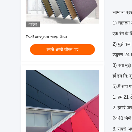
सामान्य प्रश
1) न्यूनतम 
वीडियो
एक रंग के 
Pvdf वास्तुकला समग्र पैनल
2) मुझे क
सबसे अच्छी कीमत पाएं
उद्धरण 24 
3) क्या मु
हाँ हम नि: 
5).मैं आप 
1. हम 21 से
2. हमारे पा
2440 मिमी
3. सबसे अच