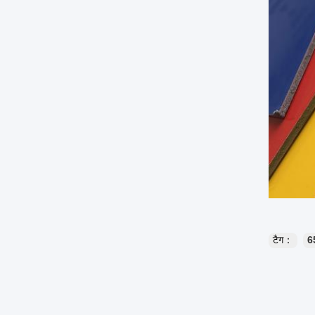
टैग：
6