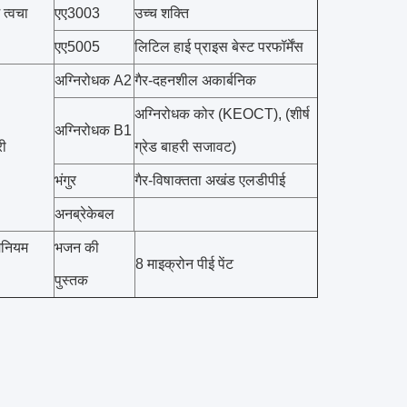
 त्वचा
एए3003
उच्च शक्ति
एए5005
लिटिल हाई प्राइस बेस्ट परफॉर्मेंस
अग्निरोधक A2
गैर-दहनशील अकार्बनिक
अग्निरोधक कोर (KEOCT), (शीर्ष
अग्निरोधक B1
री
ग्रेड बाहरी सजावट)
भंगुर
गैर-विषाक्तता अखंड एलडीपीई
अनब्रेकेबल
मिनियम
भजन की
8 माइक्रोन पीई पेंट
पुस्तक