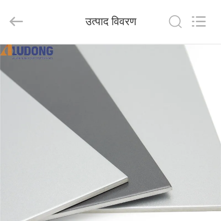
Henan
Jixiang
Industrial
उत्पाद विवरण
Co.,
Ltd.
All
Rights
Reserved.
घर
उत्पाद
हमारे
बारे
में
कारखाने
का
दौरा