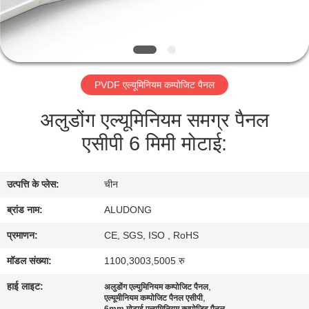
गुणवत्ता
नियंत्रण
PVDF एल्यूमिनियम कम्पोजिट पैनल
हमसे
अलुडोंग एल्यूमिनियम समग्र पैनल
संपर्क
एसीपी 6 मिमी मोटाई:
करें
उत्पत्ति के प्लेस:
चीन
समाचार
ब्रांड नाम:
ALUDONG
मामले
प्रमाणन:
CE, SGS, ISO , RoHS
मॉडल संख्या:
1100,3003,5005 रु
उद्धरण
हाई लाइट:
,
अलुडोंग एल्युमिनियम कम्पोजिट पैनल
,
मांगें
एल्यूमीनियम कम्पोजिट पैनल एसीपी