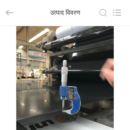
Henan
Jixiang
Industrial
उत्पाद विवरण
Co.,
Ltd.
All
Rights
Reserved.
घर
उत्पाद
हमारे
बारे
में
कारखाने
का
दौरा