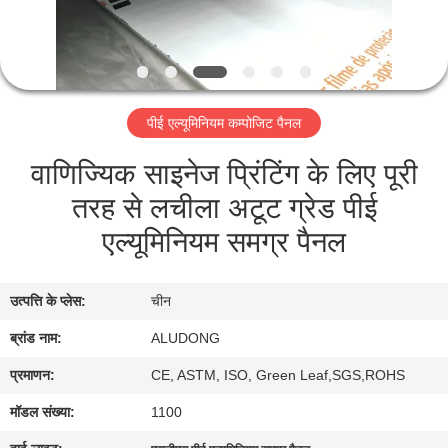
गुणवत्ता
नियंत्रण
पीई एल्यूमिनियम कम्पोजिट पैनल
हमसे
वाणिज्यिक साइनेज प्रिंटिंग के लिए पूरी
संपर्क
तरह से लचीला अटूट ग्रेड पीई
करें
एल्यूमिनियम समग्र पैनल
समाचार
उत्पत्ति के प्लेस:
चीन
मामले
ब्रांड नाम:
ALUDONG
प्रमाणन:
CE, ASTM, ISO, Green Leaf,SGS,ROHS
उद्धरण
मॉडल संख्या:
1100
मांगें