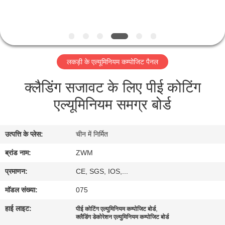
गुणवत्ता
नियंत्रण
लकड़ी के एल्यूमिनियम कम्पोजिट पैनल
हमसे
क्लैडिंग सजावट के लिए पीई कोटिंग
संपर्क
एल्यूमिनियम समग्र बोर्ड
करें
उत्पत्ति के प्लेस:
चीन में निर्मित
समाचार
ब्रांड नाम:
ZWM
मामले
प्रमाणन:
CE, SGS, IOS,...
मॉडल संख्या:
075
उद्धरण
हाई लाइट:
,
पीई कोटिंग एल्युमिनियम कम्पोजिट बोर्ड
मांगें
क्लैडिंग डेकोरेशन एल्युमिनियम कम्पोजिट बोर्ड