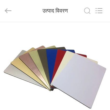
Henan
Jixiang
Industrial
उत्पाद विवरण
Co.,
Ltd.
All
Rights
Reserved.
घर
उत्पाद
हमारे
बारे
में
कारखाने
का
दौरा