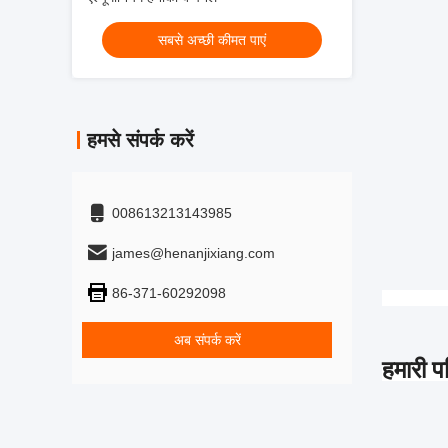
सबसे अच्छी कीमत पाएं
हमसे संपर्क करें
008613213143985
james@henanjixiang.com
86-371-60292098
अब संपर्क करें
हमारी प