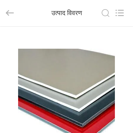
Henan
Jixiang
Industrial
उत्पाद विवरण
Co.,
Ltd.
All
Rights
Reserved.
घर
उत्पाद
हमारे
बारे
में
कारखाने
का
दौरा