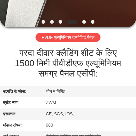
गुणवत्ता
नियंत्रण
PVDF एल्यूमिनियम कम्पोजिट पैनल
हमसे
परदा दीवार क्लैडिंग शीट के लिए
संपर्क
1500 मिमी पीवीडीएफ एल्यूमिनियम
करें
समग्र पैनल एसीपी:
समाचार
उत्पत्ति के प्लेस:
चीन में निर्मित
मामले
ब्रांड नाम:
ZWM
प्रमाणन:
CE, SGS, IOS,...
उद्धरण
मॉडल संख्या:
080
मांगें