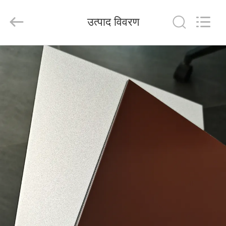
Henan
Jixiang
Industrial
उत्पाद विवरण
Co.,
Ltd.
All
Rights
Reserved.
घर
उत्पाद
हमारे
बारे
में
कारखाने
का
दौरा