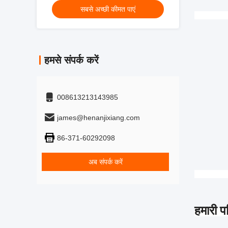
सबसे अच्छी कीमत पाएं
हमसे संपर्क करें
008613213143985
james@henanjixiang.com
86-371-60292098
अब संपर्क करें
हमारी प