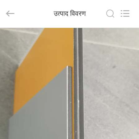
Henan
Jixiang
Industrial
उत्पाद विवरण
Co.,
Ltd.
All
Rights
Reserved.
घर
उत्पाद
हमारे
बारे
में
कारखाने
का
दौरा