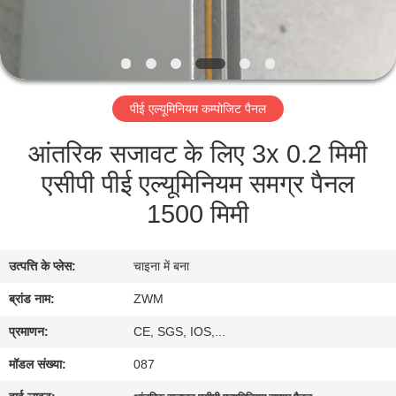
गुणवत्ता
नियंत्रण
पीई एल्यूमिनियम कम्पोजिट पैनल
हमसे
आंतरिक सजावट के लिए 3x 0.2 मिमी
संपर्क
एसीपी पीई एल्यूमिनियम समग्र पैनल
करें
1500 मिमी
समाचार
उत्पत्ति के प्लेस:
चाइना में बना
मामले
ब्रांड नाम:
ZWM
प्रमाणन:
CE, SGS, IOS,...
उद्धरण
मॉडल संख्या:
087
मांगें