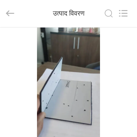
Henan
Jixiang
Industrial
उत्पाद विवरण
Co.,
Ltd.
All
Rights
Reserved.
घर
उत्पाद
हमारे
बारे
में
कारखाने
का
दौरा