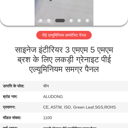
गुणवत्ता
नियंत्रण
पीई एल्यूमिनियम कम्पोजिट पैनल
हमसे
साइनेज इंटीरियर 3 एमएम 5 एमएम
संपर्क
ब्रश के लिए लकड़ी ग्रेनाइट पीई
करें
एल्यूमिनियम समग्र पैनल
समाचार
उत्पत्ति के प्लेस:
चीन
मामले
ब्रांड नाम:
ALUDONG
प्रमाणन:
CE, ASTM, ISO, Green Leaf,SGS,ROHS
उद्धरण
मॉडल संख्या:
1100
मांगें