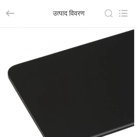
Henan
Jixiang
Industrial
उत्पाद विवरण
Co.,
Ltd.
All
Rights
Reserved.
घर
उत्पाद
हमारे
बारे
में
कारखाने
का
दौरा