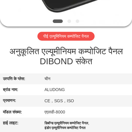
गुणवत्ता
नियंत्रण
पीई एल्यूमिनियम कम्पोजिट पैनल
हमसे
अनुकूलित एल्यूमीनियम कम्पोजिट पैनल
संपर्क
DIBOND संकेत
करें
उत्पत्ति के प्लेस:
चीन
समाचार
ब्रांड नाम:
ALUDONG
मामले
प्रमाणन:
CE，SGS，ISO
मॉडल संख्या:
एएलडी-8000
उद्धरण
हाई लाइट:
,
डिबॉन्ड एल्यूमीनियम कम्पोजिट पैनल
मांगें
इंडोर एल्यूमीनियम कम्पोजिट पैनल