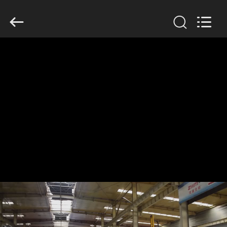
Henan
Jixiang
Industrial
Co.,
Ltd.
All
Rights
Reserved.
घर
उत्पाद
हमारे
बारे
में
कारखाने
का
दौरा