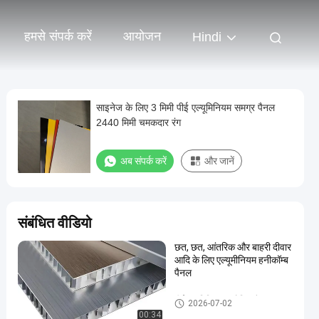
हमसे संपर्क करें
आयोजन
Hindi
साइनेज के लिए 3 मिमी पीई एल्यूमिनियम समग्र पैनल
2440 मिमी चमकदार रंग
अब संपर्क करें
और जानें
संबंधित वीडियो
छत, छत, आंतरिक और बाहरी दीवार
आदि के लिए एल्यूमीनियम हनीकॉम्ब
पैनल
पीई एल्यूमिनियम कम्पोजिट पैनल
2026-07-02
00:34