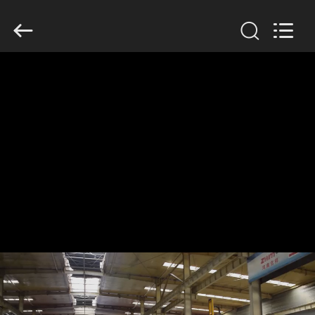
Henan
Jixiang
Industrial
Co.,
Ltd.
All
Rights
Reserved.
घर
उत्पाद
हमारे
बारे
में
कारखाने
का
दौरा