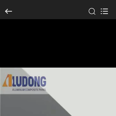
Henan
Jixiang
Industrial
Co.,
Ltd.
All
Rights
Reserved.
घर
उत्पाद
हमारे
बारे
में
कारखाने
का
दौरा