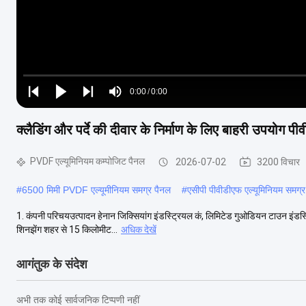
Loaded
:
0%
0:00
/
0:00
Play
Play
Play
Mute
Current
Duration
next
next
क्लैडिंग और पर्दे की दीवार के निर्माण के लिए बाहरी उपयोग 
Time
PVDF एल्यूमिनियम कम्पोजिट पैनल
2026-07-02
3200 विचार
#
6500 मिमी PVDF एल्यूमीनियम समग्र पैनल
#
एसीपी पीवीडीएफ एल्यूमिनियम समग्र
1. कंपनी परिचयउत्पादन हेनान जिक्सियांग इंडस्ट्रियल कं, लिमिटेड गुओडियन टाउन इंडस्ट्रियल 
शिनझेंग शहर से 15 किलोमीट...
अधिक देखें
आगंतुक के संदेश
अभी तक कोई सार्वजनिक टिप्पणी नहीं